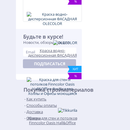
%
Будьте в курсе!
Новости, обзоры и акции
Краска водно-
дисперсионная ФАСАДНАЯ
OLECOLOR
ПОДПИСАТЬСЯ
ХИТ
%
Покупка стройматериалов
Как купить
Способы оплаты
Доставка
Обзоры
Краска для стен и потолков
Finncolor Oasis Hall&Office
Финнколор Холлы и