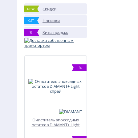
Скидки
NEW
Новинки
ХИТ
Хиты продаж
%
%
Очиститель эпоксидных
остатков DIAMANT+ Light
спрей