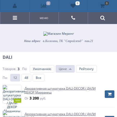
0
0
0
МЕНЮ
Наш адрес
г.
Коломна, ТК "Стройленд" пав.21
DALI
3
Товаров:
По
:
Умолчанию
Цене
Рейтингу
По
:
12
48
Все
Декоративная штукатурка DALI-DECOR / ДАЛИ
ДЕКОР Марракеш
3 200
От
руб.
NEW
Декоративная штукатурка DALI-DECOR / ДАЛИ