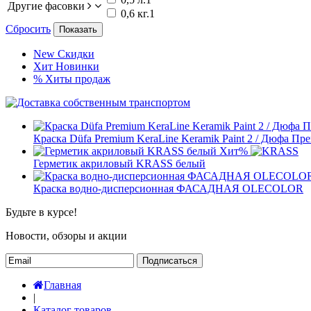
Другие фасовки
0,6 кг.
1
Сбросить
Показать
New
Скидки
Хит
Новинки
%
Хиты продаж
Краска Düfa Premium KeraLine Keramik Paint 2 / Дюфа П
Хит
%
Герметик акриловый KRASS белый
Краска водно-дисперсионная ФАСАДНАЯ OLECOLOR
Будьте в курсе!
Новости, обзоры и акции
Подписаться
Главная
|
Каталог товаров