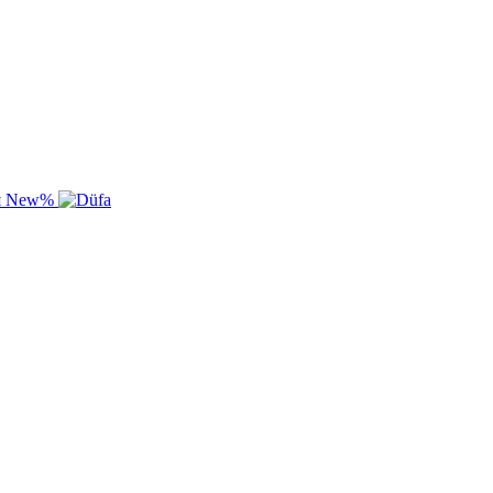
New
%