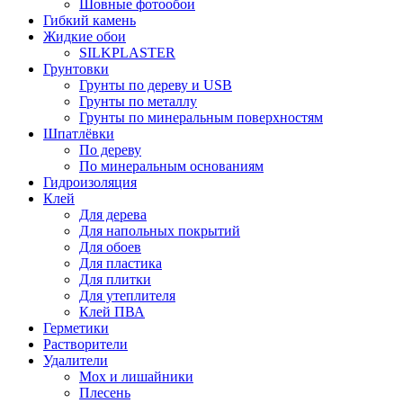
Шовные фотообои
Гибкий камень
Жидкие обои
SILKPLASTER
Грунтовки
Грунты по дереву и USB
Грунты по металлу
Грунты по минеральным поверхностям
Шпатлёвки
По дереву
По минеральным основаниям
Гидроизоляция
Клей
Для дерева
Для напольных покрытий
Для обоев
Для пластика
Для плитки
Для утеплителя
Клей ПВА
Герметики
Растворители
Удалители
Мох и лишайники
Плесень