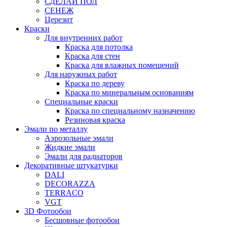
СДЕЛАЙ ПОЛ
СЕНЕЖ
Церезит
Краски
Для внутренних работ
Краска для потолка
Краска для стен
Краска для влажных помещений
Для наружных работ
Краска по дереву
Краска по минеральным основаниям
Специальные краски
Краска по специальному назначению
Резиновая краска
Эмали по металлу
Аэрозольные эмали
Жидкие эмали
Эмали для радиаторов
Декоративные штукатурки
DALI
DECORAZZA
TERRACO
VGT
3D Фотообои
Бесшовные фотообои