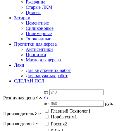
Ржавчина
Старые ЛКМ
Цемент
Затирки
Цементные
Силиконовые
Полимерные
Эпоксидные
Пропитки для дерева
Антисептики
Пропитки
Масло для дерева
Лаки
Для внутренних работ
Для наружных работ
СДЕЛАЙ ПОЛ
от
Розничная цена
до
руб.
Главный Технолог
1
Производитель
Новбытхим
1
Производство
Россия
2
0,5 л.
1