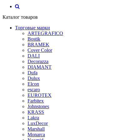
Каталог товаров
Торговые марки
ARTEGRAFICO
Bostik
BRAMEK
Cover Color
DALI
Decorazza
DIAMANT
Dufa
Dulux
Elcon
escaro
EUROTEX
Farbitex
Johnstones
KRASS
Lakra
LuxDecor
Marshall
Monarca