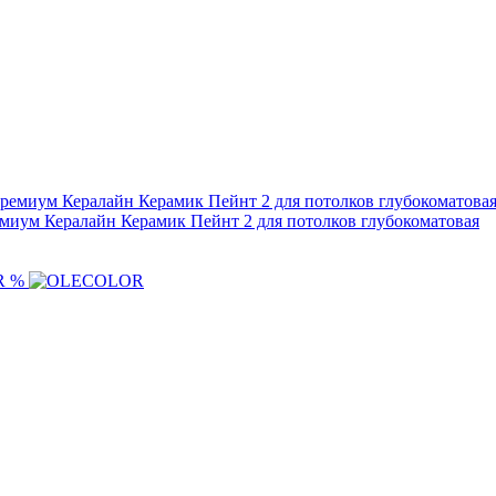
ремиум Кералайн Керамик Пейнт 2 для потолков глубокоматовая
%