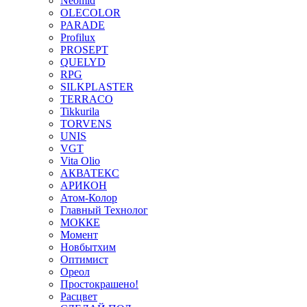
Neomid
OLECOLOR
PARADE
Profilux
PROSEPT
QUELYD
RPG
SILKPLASTER
TERRACO
Tikkurila
TORVENS
UNIS
VGT
Vita Olio
АКВАТЕКС
АРИКОН
Атом-Колор
Главный Технолог
МOККЕ
Момент
Новбытхим
Оптимист
Ореол
Простокрашено!
Расцвет