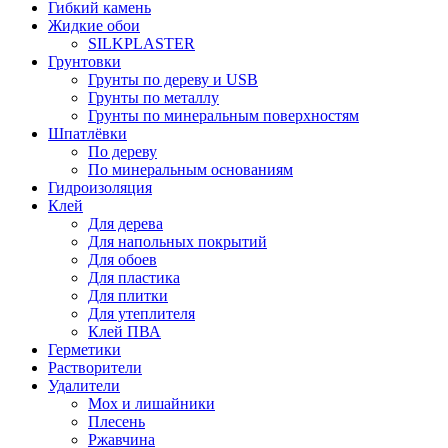
Гибкий камень
Жидкие обои
SILKPLASTER
Грунтовки
Грунты по дереву и USB
Грунты по металлу
Грунты по минеральным поверхностям
Шпатлёвки
По дереву
По минеральным основаниям
Гидроизоляция
Клей
Для дерева
Для напольных покрытий
Для обоев
Для пластика
Для плитки
Для утеплителя
Клей ПВА
Герметики
Растворители
Удалители
Мох и лишайники
Плесень
Ржавчина