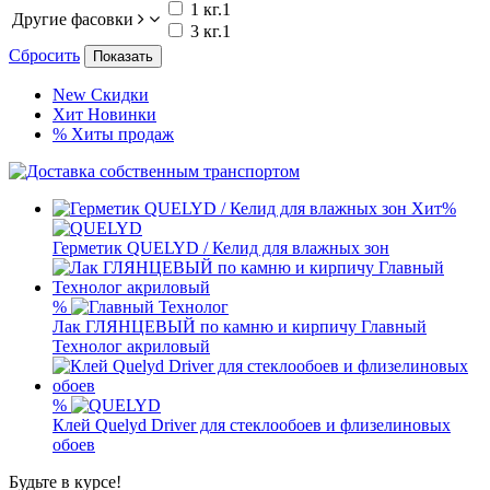
1 кг.
1
Другие фасовки
3 кг.
1
Сбросить
Показать
New
Скидки
Хит
Новинки
%
Хиты продаж
Хит
%
Герметик QUELYD / Келид для влажных зон
%
Лак ГЛЯНЦЕВЫЙ по камню и кирпичу Главный
Технолог акриловый
%
Клей Quelyd Driver для стеклообоев и флизелиновых
обоев
Будьте в курсе!