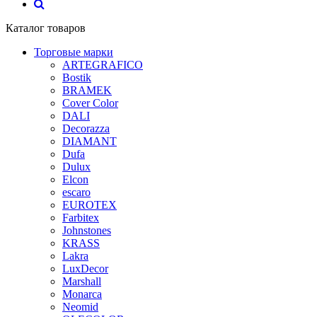
Каталог товаров
Торговые марки
ARTEGRAFICO
Bostik
BRAMEK
Cover Color
DALI
Decorazza
DIAMANT
Dufa
Dulux
Elcon
escaro
EUROTEX
Farbitex
Johnstones
KRASS
Lakra
LuxDecor
Marshall
Monarca
Neomid