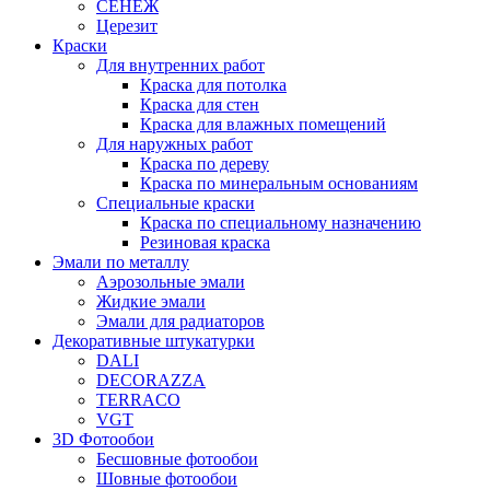
СЕНЕЖ
Церезит
Краски
Для внутренних работ
Краска для потолка
Краска для стен
Краска для влажных помещений
Для наружных работ
Краска по дереву
Краска по минеральным основаниям
Специальные краски
Краска по специальному назначению
Резиновая краска
Эмали по металлу
Аэрозольные эмали
Жидкие эмали
Эмали для радиаторов
Декоративные штукатурки
DALI
DECORAZZA
TERRACO
VGT
3D Фотообои
Бесшовные фотообои
Шовные фотообои