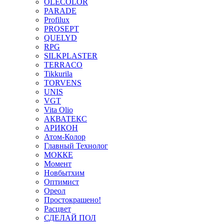
OLECOLOR
PARADE
Profilux
PROSEPT
QUELYD
RPG
SILKPLASTER
TERRACO
Tikkurila
TORVENS
UNIS
VGT
Vita Olio
АКВАТЕКС
АРИКОН
Атом-Колор
Главный Технолог
МOККЕ
Момент
Новбытхим
Оптимист
Ореол
Простокрашено!
Расцвет
СДЕЛАЙ ПОЛ