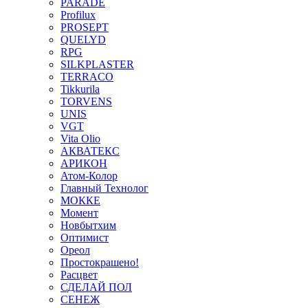
PARADE
Profilux
PROSEPT
QUELYD
RPG
SILKPLASTER
TERRACO
Tikkurila
TORVENS
UNIS
VGT
Vita Olio
АКВАТЕКС
АРИКОН
Атом-Колор
Главный Технолог
МOККЕ
Момент
Новбытхим
Оптимист
Ореол
Простокрашено!
Расцвет
СДЕЛАЙ ПОЛ
СЕНЕЖ