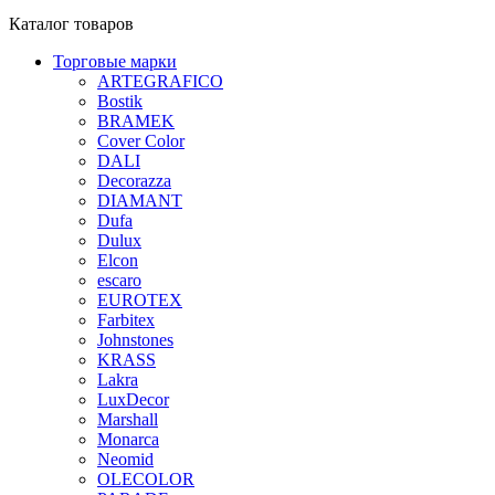
Каталог товаров
Торговые марки
ARTEGRAFICO
Bostik
BRAMEK
Cover Color
DALI
Decorazza
DIAMANT
Dufa
Dulux
Elcon
escaro
EUROTEX
Farbitex
Johnstones
KRASS
Lakra
LuxDecor
Marshall
Monarca
Neomid
OLECOLOR