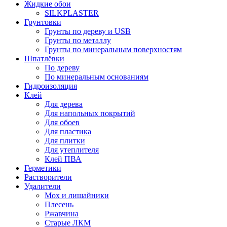
Жидкие обои
SILKPLASTER
Грунтовки
Грунты по дереву и USB
Грунты по металлу
Грунты по минеральным поверхностям
Шпатлёвки
По дереву
По минеральным основаниям
Гидроизоляция
Клей
Для дерева
Для напольных покрытий
Для обоев
Для пластика
Для плитки
Для утеплителя
Клей ПВА
Герметики
Растворители
Удалители
Мох и лишайники
Плесень
Ржавчина
Старые ЛКМ