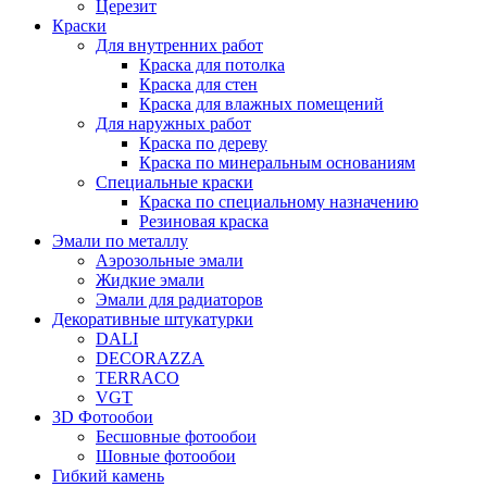
Церезит
Краски
Для внутренних работ
Краска для потолка
Краска для стен
Краска для влажных помещений
Для наружных работ
Краска по дереву
Краска по минеральным основаниям
Специальные краски
Краска по специальному назначению
Резиновая краска
Эмали по металлу
Аэрозольные эмали
Жидкие эмали
Эмали для радиаторов
Декоративные штукатурки
DALI
DECORAZZA
TERRACO
VGT
3D Фотообои
Бесшовные фотообои
Шовные фотообои
Гибкий камень