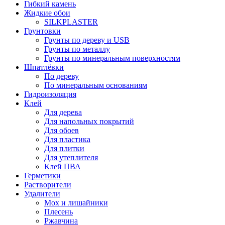
Гибкий камень
Жидкие обои
SILKPLASTER
Грунтовки
Грунты по дереву и USB
Грунты по металлу
Грунты по минеральным поверхностям
Шпатлёвки
По дереву
По минеральным основаниям
Гидроизоляция
Клей
Для дерева
Для напольных покрытий
Для обоев
Для пластика
Для плитки
Для утеплителя
Клей ПВА
Герметики
Растворители
Удалители
Мох и лишайники
Плесень
Ржавчина