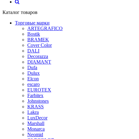
Каталог товаров
Торговые марки
ARTEGRAFICO
Bostik
BRAMEK
Cover Color
DALI
Decorazza
DIAMANT
Dufa
Dulux
Elcon
escaro
EUROTEX
Farbitex
Johnstones
KRASS
Lakra
LuxDecor
Marshall
Monarca
Neomid