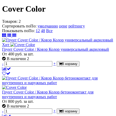
Cover Color
Товаров:
2
Сортировать по
По
:
умолчанию
цене
рейтингу
Показывать по
По
:
12
48
Все
Хит
Грунт Cover Color / Ковэр Колор универсальный акриловый
От
400
руб.
за шт.
В наличии 2
-
+
В корзину
Грунт Cover Color / Ковэр Колор бетоноконтакт для
внутренних и наружных работ
От
800
руб.
за шт.
В наличии 2
-
+
В корзину