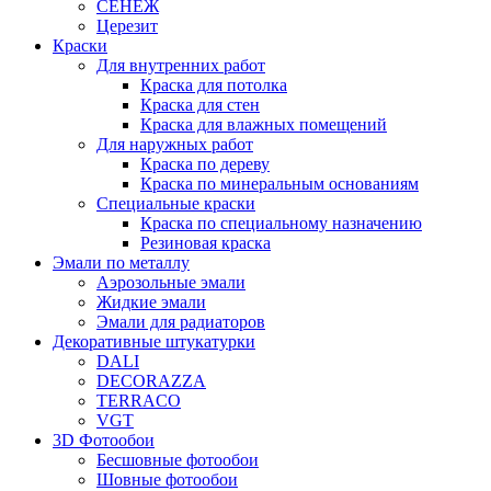
СЕНЕЖ
Церезит
Краски
Для внутренних работ
Краска для потолка
Краска для стен
Краска для влажных помещений
Для наружных работ
Краска по дереву
Краска по минеральным основаниям
Специальные краски
Краска по специальному назначению
Резиновая краска
Эмали по металлу
Аэрозольные эмали
Жидкие эмали
Эмали для радиаторов
Декоративные штукатурки
DALI
DECORAZZA
TERRACO
VGT
3D Фотообои
Бесшовные фотообои
Шовные фотообои