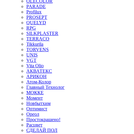
OLECOLOR
PARADE
Profilux
PROSEPT
QUELYD
RPG
SILKPLASTER
TERRACO
Tikkurila
TORVENS
UNIS
VGT
Vita Olio
АКВАТЕКС
АРИКОН
Атом-Колор
Главный Технолог
МOККЕ
Момент
Новбытхим
Оптимист
Ореол
Простокрашено!
Расцвет
СДЕЛАЙ ПОЛ