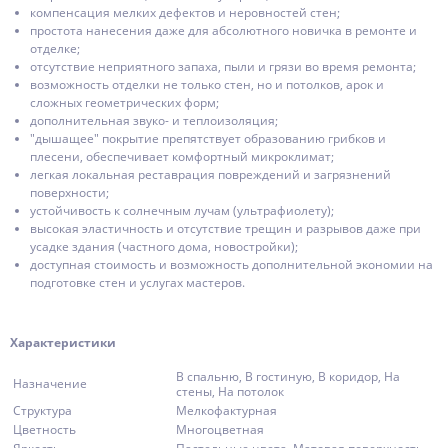
компенсация мелких дефектов и неровностей стен;
простота нанесения даже для абсолютного новичка в ремонте и
отделке;
отсутствие неприятного запаха, пыли и грязи во время ремонта;
возможность отделки не только стен, но и потолков, арок и
сложных геометрических форм;
дополнительная звуко- и теплоизоляция;
"дышащее" покрытие препятствует образованию грибков и
плесени, обеспечивает комфортный микроклимат;
легкая локальная реставрация повреждений и загрязнений
поверхности;
устойчивость к солнечным лучам (ультрафиолету);
высокая эластичность и отсутствие трещин и разрывов даже при
усадке здания (частного дома, новостройки);
доступная стоимость и возможность дополнительной экономии на
подготовке стен и услугах мастеров.
Характеристики
В спальню, В гостиную, В коридор, На
Назначение
стены, На потолок
Структура
Мелкофактурная
Цветность
Многоцветная