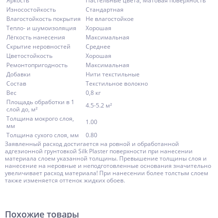
Яркость
Пастельные цвета, Матовая поверхность
Износостойкость
Стандартная
Влагостойкость покрытия
Не влагостойкое
Тепло- и шумоизоляция
Хорошая
Лёгкость нанесения
Максимальная
Скрытие неровностей
Среднее
Цветостойкость
Хорошая
Ремонтопригодность
Максимальная
Добавки
Нити текстильные
Состав
Текстильное волокно
Вес
0,8 кг
Площадь обработки в 1
4.5-5.2 м²
слой до, м²
Толщина мокрого слоя,
1.00
мм
Толщина сухого слоя, мм
0.80
Заявленный расход достигается на ровной и обработанной
адгезионной грунтовкой Silk Plaster поверхности при нанесении
материала слоем указанной толщины. Превышение толщины слоя и
нанесение на неровные и неподготовленные основания значительно
увеличивает расход материала! При нанесении более толстым слоем
также изменяется оттенок жидких обоев.
Похожие товары