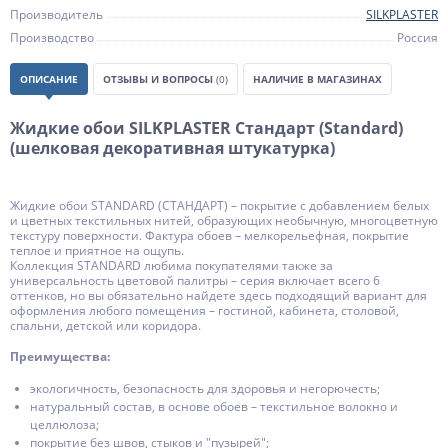
Производитель
SILKPLASTER
Производство
Россия
ОПИСАНИЕ
ОТЗЫВЫ И ВОПРОСЫ
(0)
НАЛИЧИЕ В МАГАЗИНАХ
Жидкие обои SILKPLASTER Стандарт (Standard)
(шелковая декоративная штукатурка)
Жидкие обои STANDARD (СТАНДАРТ) – покрытие с добавлением белых
и цветных текстильных нитей, образующих необычную, многоцветную
текстуру поверхности. Фактура обоев – мелкорельефная, покрытие
теплое и приятное на ощупь.
Коллекция STANDARD любима покупателями также за
универсальность цветовой палитры – серия включает всего 6
оттенков, но вы обязательно найдете здесь подходящий вариант для
оформления любого помещения – гостиной, кабинета, столовой,
спальни, детской или коридора.
Преимущества:
экологичность, безопасность для здоровья и негорючесть;
натуральный состав, в основе обоев – текстильное волокно и
целлюлоза;
покрытие без швов, стыков и "пузырей";