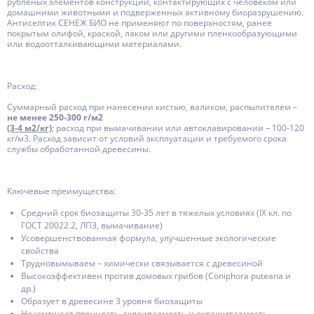
рубленых элементов конструкций, контактирующих с человеком или
домашними животными и подверженных активному биоразрушению.
Антисептик СЕНЕЖ БИО не применяют по поверхностям, ранее
покрытым олифой, краской, лаком или другими пленкообразующими
или водоотталкивающими материалами.
Расход:
Суммарный расход при нанесении кистью, валиком, распылителем –
не менее 250-300 г/м2
(3-4 м2/кг)
; расход при вымачивании или автоклавировании – 100-120
кг/м3. Расход зависит от условий эксплуатации и требуемого срока
службы обработанной древесины.
Ключевые преимущества:
Средний срок биозащиты 30-35 лет в тяжелых условиях (IX кл. по
ГОСТ 20022.2, ЛПЗ, вымачивание)
Усовершенствованная формула, улучшенные экологические
свойства
Трудновымываем – химически связывается с древесиной
Высокоэффективен против домовых грибов (Coniphora puteana и
др.)
Образует в древесине 3 уровня биозащиты
Не ухудшает прочность, склеиваемость и окрашиваемость