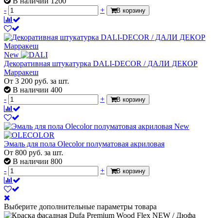
В наличии 1200
-
+
В корзину
New
Декоративная штукатурка DALI-DECOR / ДАЛИ ДЕКОР
Марракеш
От
3 200
руб.
за шт.
В наличии 400
-
+
В корзину
New
Эмаль для пола Olecolor полуматовая акриловая
От
800
руб.
за шт.
В наличии 800
-
+
В корзину
Выберите дополнительные параметры товара