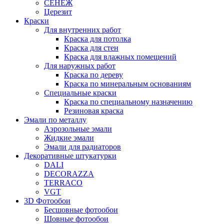
СЕНЕЖ
Церезит
Краски
Для внутренних работ
Краска для потолка
Краска для стен
Краска для влажных помещений
Для наружных работ
Краска по дереву
Краска по минеральным основаниям
Специальные краски
Краска по специальному назначению
Резиновая краска
Эмали по металлу
Аэрозольные эмали
Жидкие эмали
Эмали для радиаторов
Декоративные штукатурки
DALI
DECORAZZA
TERRACO
VGT
3D Фотообои
Бесшовные фотообои
Шовные фотообои