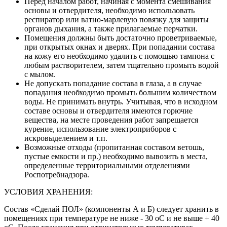
Перед началом работ, начиная с момента смешивания
основы и отвердителя, необходимо использовать
респиратор или ватно-марлевую повязку для защиты
органов дыхания, а также прилагаемые перчатки.
Помещения должны быть достаточно проветриваемые,
при открытых окнах и дверях. При попадании состава
на кожу его необходимо удалить с помощью тампона с
любым растворителем, затем тщательно промыть водой
с мылом.
Не допускать попадание состава в глаза, а в случае
попадания необходимо промыть большим количеством
воды. Не принимать внутрь. Учитывая, что в исходном
составе основы и отвердителя имеются горючие
вещества, на месте проведения работ запрещается
курение, использование электроприборов с
искровыделением и т.п.
Возможные отходы (пропитанная составом ветошь,
пустые емкости и пр.) необходимо вывозить в места,
определенные территориальными отделениями
Роспотребнадзора.
УСЛОВИЯ ХРАНЕНИЯ:
Состав «Сделай ПОЛ» (компоненты А и Б) следует хранить в
помещениях при температуре не ниже - 30 оС и не выше + 40