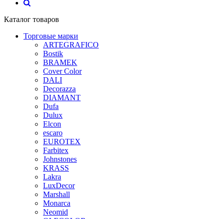
Каталог товаров
Торговые марки
ARTEGRAFICO
Bostik
BRAMEK
Cover Color
DALI
Decorazza
DIAMANT
Dufa
Dulux
Elcon
escaro
EUROTEX
Farbitex
Johnstones
KRASS
Lakra
LuxDecor
Marshall
Monarca
Neomid