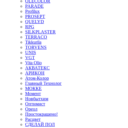
OLECOLOR
PARADE
Profilux
PROSEPT
QUELYD
RPG
SILKPLASTER
TERRACO
Tikkurila
TORVENS
UNIS
VGT
Vita Olio
АКВАТЕКС
АРИКОН
Атом-Колор
Главный Технолог
МOККЕ
Момент
Новбытхим
Оптимист
Ореол
Простокрашено!
Расцвет
СДЕЛАЙ ПОЛ