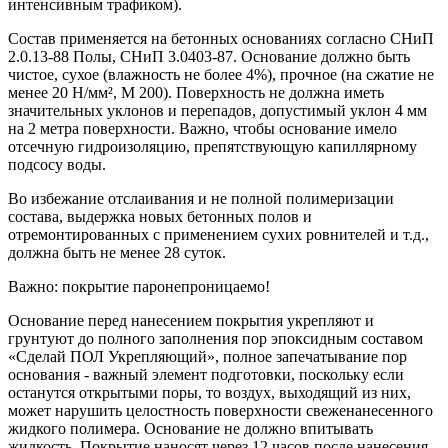
интенсивным трафиком).
Состав применяется на бетонных основаниях согласно СНиП
2.0.13-88 Полы, СНиП 3.0403-87. Основание должно быть
чистое, сухое (влажность не более 4%), прочное (на сжатие не
менее 20 Н/мм², М 200). Поверхность не должна иметь
значительных уклонов и перепадов, допустимый уклон 4 мм
на 2 метра поверхности. Важно, чтобы основание имело
отсечную гидроизоляцию, препятствующую капиллярному
подсосу воды.
Во избежание отслаивания и не полной полимеризации
состава, выдержка новых бетонных полов и
отремонтированных с применением сухих ровнителей и т.д.,
должна быть не менее 28 суток.
Важно: покрытие паронепроницаемо!
Основание перед нанесением покрытия укрепляют и
грунтуют до полного заполнения пор эпоксидным составом
«Сделай ПОЛ Укрепляющий», полное запечатывание пор
основания - важный элемент подготовки, поскольку если
останутся открытыми поры, то воздух, выходящий из них,
может нарушить целостность поверхности свеженанесенного
жидкого полимера. Основание не должно впитывать
жидкость. Покрытие наносят через 12 часов после нанесения