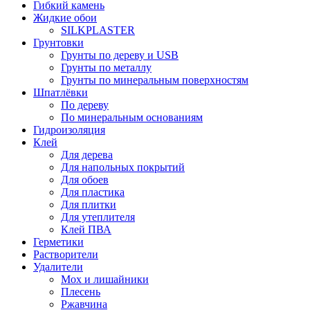
Гибкий камень
Жидкие обои
SILKPLASTER
Грунтовки
Грунты по дереву и USB
Грунты по металлу
Грунты по минеральным поверхностям
Шпатлёвки
По дереву
По минеральным основаниям
Гидроизоляция
Клей
Для дерева
Для напольных покрытий
Для обоев
Для пластика
Для плитки
Для утеплителя
Клей ПВА
Герметики
Растворители
Удалители
Мох и лишайники
Плесень
Ржавчина