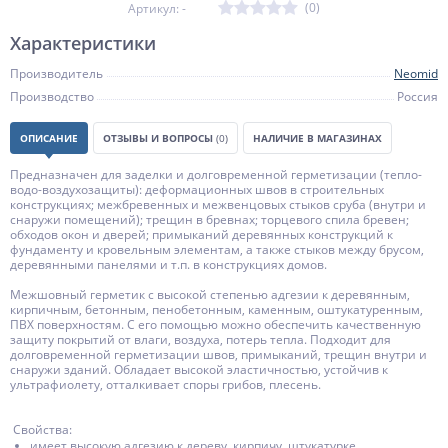
(0)
Артикул: -
Характеристики
Производитель
Neomid
Производство
Россия
ОПИСАНИЕ
ОТЗЫВЫ И ВОПРОСЫ
(0)
НАЛИЧИЕ В МАГАЗИНАХ
Предназначен для заделки и долговременной герметизации (тепло-
водо-воздухозащиты): деформационных швов в строительных
конструкциях; межбревенных и межвенцовых стыков сруба (внутри и
снаружи помещений); трещин в бревнах; торцевого спила бревен;
обходов окон и дверей; примыканий деревянных конструкций к
фундаменту и кровельным элементам, а также стыков между брусом,
деревянными панелями и т.п. в конструкциях домов.
Межшовный герметик с высокой степенью адгезии к деревянным,
кирпичным, бетонным, пенобетонным, каменным, оштукатуренным,
ПВХ поверхностям. С его помощью можно обеспечить качественную
защиту покрытий от влаги, воздуха, потерь тепла. Подходит для
долговременной герметизации швов, примыканий, трещин внутри и
снаружи зданий. Обладает высокой эластичностью, устойчив к
ультрафиолету, отталкивает споры грибов, плесень.
Свойства:
имеет высокую адгезию к дереву, кирпичу, штукатурке,