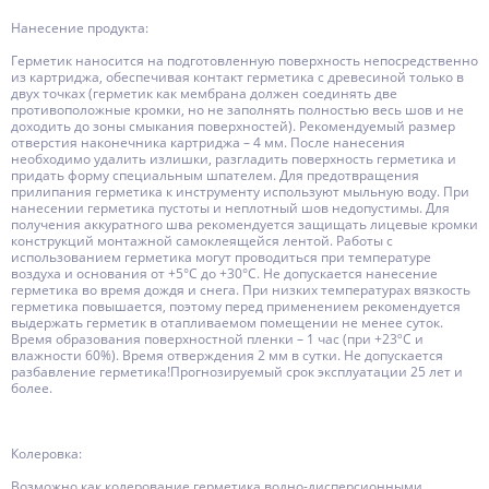
Нанесение продукта:
Герметик наносится на подготовленную поверхность непосредственно
из картриджа, обеспечивая контакт герметика с древесиной только в
двух точках (герметик как мембрана должен соединять две
противоположные кромки, но не заполнять полностью весь шов и не
доходить до зоны смыкания поверхностей). Рекомендуемый размер
отверстия наконечника картриджа – 4 мм. После нанесения
необходимо удалить излишки, разгладить поверхность герметика и
придать форму специальным шпателем. Для предотвращения
прилипания герметика к инструменту используют мыльную воду. При
нанесении герметика пустоты и неплотный шов недопустимы. Для
получения аккуратного шва рекомендуется защищать лицевые кромки
конструкций монтажной самоклеящейся лентой. Работы с
использованием герметика могут проводиться при температуре
воздуха и основания от +5°С до +30°С. Не допускается нанесение
герметика во время дождя и снега. При низких температурах вязкость
герметика повышается, поэтому перед применением рекомендуется
выдержать герметик в отапливаемом помещении не менее суток.
Время образования поверхностной пленки – 1 час (при +23ºС и
влажности 60%). Время отверждения 2 мм в сутки. Не допускается
разбавление герметика!Прогнозируемый срок эксплуатации 25 лет и
более.
Колеровка:
Возможно как колерование герметика водно-дисперсионными