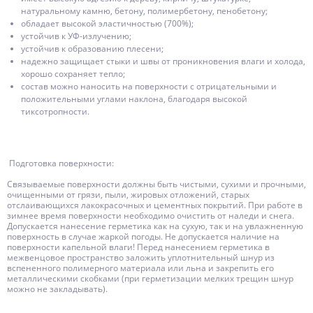
натуральному камню, бетону, полимербетону, пенобетону;
обладает высокой эластичностью (700%);
устойчив к УФ-излучению;
устойчив к образованию плесени;
надежно защищает стыки и швы от проникновения влаги и холода,
хорошо сохраняет тепло;
состав можно наносить на поверхности с отрицательными и
положительными углами наклона, благодаря высокой
тиксотропности.
Подготовка поверхности:
Связываемые поверхности должны быть чистыми, сухими и прочными,
очищенными от грязи, пыли, жировых отложений, старых
отслаивающихся лакокрасочных и цементных покрытий. При работе в
зимнее время поверхности необходимо очистить от наледи и снега.
Допускается нанесение герметика как на сухую, так и на увлажненную
поверхность в случае жаркой погоды. Не допускается наличие на
поверхности капельной влаги! Перед нанесением герметика в
межвенцовое пространство заложить уплотнительный шнур из
вспененного полимерного материала или льна и закрепить его
металлическими скобками (при герметизации мелких трещин шнур
можно не закладывать).