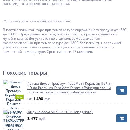
пастами, так и поверхностная окраска.
Условия транспортировки и хранения:
В плотно закрытой таре при температуре окружающего воздуха от +5ºС
до +30ºС. Предохранять от воздействия тепла, прямых солнечных
лучей и влаги. Допускается до 7 циклов замораживания–
размораживания при температуре до -180С без вскрытия первичной
упаковки. Размораживание проводить в оригинальной таре при
комнатной температуре. Срок годности 12 месяцев.
Похожие товары
Краска Дюфа Премиум КераМатт Керамик Пейнт
/ Düfa Premium KeraMatt Keramik Paint для стен и
потолков сверхпрочная глубокоматовая
NEW
1 490
От
руб.
Жидкие обои SILKPLASTER Норд (Nord)
2 477
руб.