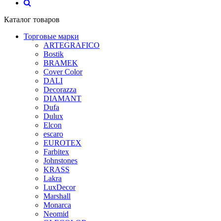
Каталог товаров
Торговые марки
ARTEGRAFICO
Bostik
BRAMEK
Cover Color
DALI
Decorazza
DIAMANT
Dufa
Dulux
Elcon
escaro
EUROTEX
Farbitex
Johnstones
KRASS
Lakra
LuxDecor
Marshall
Monarca
Neomid