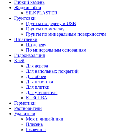
Гибкий камень
Жидкие обои
SILKPLASTER
Грунтовки
Грунты по дереву и USB
Грунты по металлу
Грунты по минеральным поверхностям
Шпатлёвки
По дереву
По минеральным основаниям
Гидроизоляция
Клей
Для дерева
Для напольных покрытий
Для обоев
Для пластика
Для плитки
Для утеплителя
Клей ПВА
Герметики
Растворители
Удалители
Мох и лишайники
Плесень
Ржавчина