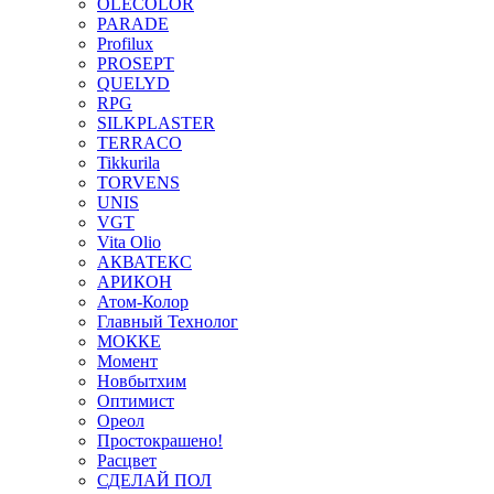
OLECOLOR
PARADE
Profilux
PROSEPT
QUELYD
RPG
SILKPLASTER
TERRACO
Tikkurila
TORVENS
UNIS
VGT
Vita Olio
АКВАТЕКС
АРИКОН
Атом-Колор
Главный Технолог
МOККЕ
Момент
Новбытхим
Оптимист
Ореол
Простокрашено!
Расцвет
СДЕЛАЙ ПОЛ