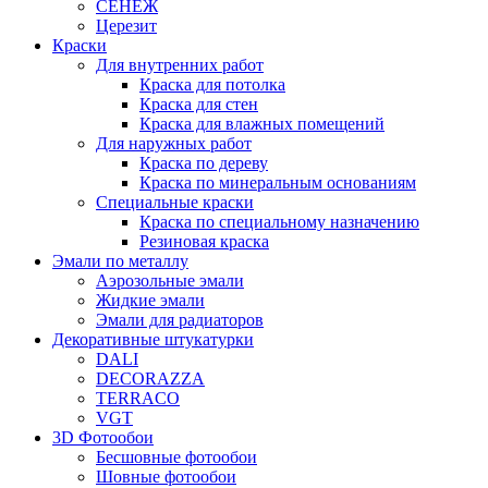
СЕНЕЖ
Церезит
Краски
Для внутренних работ
Краска для потолка
Краска для стен
Краска для влажных помещений
Для наружных работ
Краска по дереву
Краска по минеральным основаниям
Специальные краски
Краска по специальному назначению
Резиновая краска
Эмали по металлу
Аэрозольные эмали
Жидкие эмали
Эмали для радиаторов
Декоративные штукатурки
DALI
DECORAZZA
TERRACO
VGT
3D Фотообои
Бесшовные фотообои
Шовные фотообои