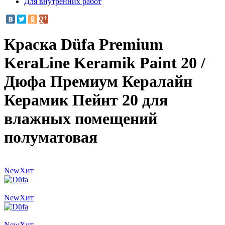
Для внутренних работ
Краска Düfa Premium
KeraLine Keramik Paint 20 /
Дюфа Премиум Кералайн
Керамик Пейнт 20 для
влажных помещений
полуматовая
New
Хит
New
Хит
New
Хит