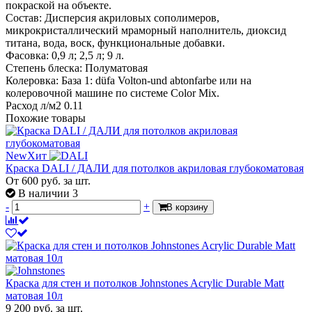
покраской на объекте.
Состав: Дисперсия акриловых сополимеров,
микрокристаллический мраморный наполнитель, диоксид
титана, вода, воск, функциональные добавки.
Фасовка: 0,9 л; 2,5 л; 9 л.
Степень блеска: Полуматовая
Колеровка: База 1: düfa Volton-und abtonfarbe или на
колеровочной машине по системе Color Mix.
Расход л/м2 0.11
Похожие товары
New
Хит
Краска DALI / ДАЛИ для потолков акриловая глубокоматовая
От
600
руб.
за шт.
В наличии 3
-
+
В корзину
Краска для стен и потолков Johnstones Acrylic Durable Matt
матовая 10л
9 200
руб.
за шт.