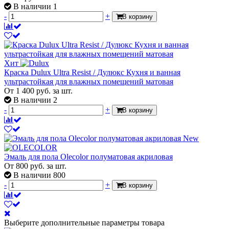
В наличии 1
-
+
В корзину
Хит
Краска Dulux Ultra Resist / Дулюкс Кухня и ванная
ультрастойкая для влажных помещений матовая
От
1 400
руб.
за шт.
В наличии 2
-
+
В корзину
New
Эмаль для пола Olecolor полуматовая акриловая
От
800
руб.
за шт.
В наличии 800
-
+
В корзину
Выберите дополнительные параметры товара