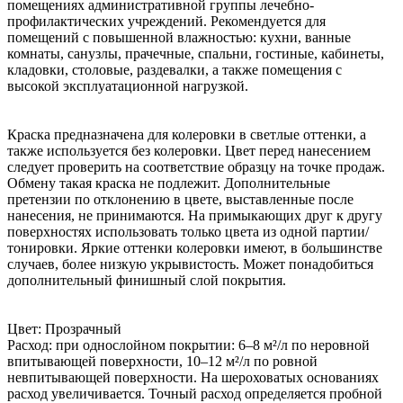
помещениях административной группы лечебно-
профилактических учреждений. Рекомендуется для
помещений с повышенной влажностью: кухни, ванные
комнаты, санузлы, прачечные, спальни, гостиные, кабинеты,
кладовки, столовые, раздевалки, а также помещения с
высокой эксплуатационной нагрузкой.
Краска предназначена для колеровки в светлые оттенки, а
также используется без колеровки. Цвет перед нанесением
следует проверить на соответствие образцу на точке продаж.
Обмену такая краска не подлежит. Дополнительные
претензии по отклонению в цвете, выставленные после
нанесения, не принимаются. На примыкающих друг к другу
поверхностях использовать только цвета из одной партии/
тонировки. Яркие оттенки колеровки имеют, в большинстве
случаев, более низкую укрывистость. Может понадобиться
дополнительный финишный слой покрытия.
Цвет: Прозрачный
Расход: при однослойном покрытии: 6–8 м²/л по неровной
впитывающей поверхности, 10–12 м²/л по ровной
невпитывающей поверхности. На шероховатых основаниях
расход увеличивается. Точный расход определяется пробной